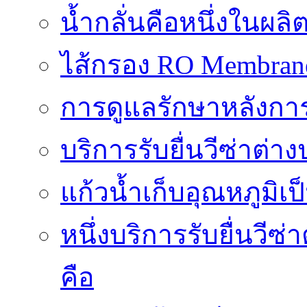
น้ำกลั่นคือหนึ่งในผล
ไส้กรอง RO Membrane ส
การดูแลรักษาหลังการ
บริการรับยื่นวีซ่าต
แก้วน้ำเก็บอุณหภูมิเ
หนึ่งบริการรับยื่นวี
คือ