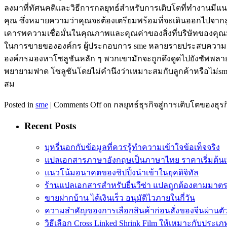
ลงมาที่ทัศนคติและวิธีการกลยุทธ์สำหรับการเติบโตที่ทำงานมีแน
คุณ ซึ่งหมายความว่าคุณจะต้องเตรียมพร้อมที่จะเดินออกไปจากลูกค้า
เคารพความเชื่อมั่นในคุณภาพและคุณค่าของสิ่งที่บริษัทของคุณมอบใ
ในการขายขององค์กร ผู้ประกอบการ sme หลายรายประสบความสำ
องค์กรมองหาโซลูชันหลัก ๆ พวกเขามักจะถูกดึงดูดไปยังซัพพลายเออ
พยายามฟาด โซลูชันโดยไม่คำนึงว่าเหมาะสมกับลูกค้าหรือไ
สม
Posted in
sme
|
Comments Off
on กลยุทธ์ธุรกิจสู่การเติบโตของธุรก
Recent Posts
บุหรี่นอกกับข้อมูลที่ควรรู้ทำความเข้าใจข้อเท็จจริง
แปลเอกสารภาษาอังกฤษเป็นภาษาไทย ราคาเริ่มต้นเ
แนวโน้มอนาคตของชิปปิ้งนำเข้าในยุคดิจิทัล
ร้านแปลเอกสารสำหรับยื่นวีซ่า แปลถูกต้องตามมา
ขายฝากบ้าน ได้เงินเร็ว อนุมัติไวภายในกี่วัน
ความสำคัญของการเลือกสินค้าก่อนสั่งของจีนผ่านต
วิธีเลือก Cross Linked Shrink Film ให้เหมาะกับประเภ