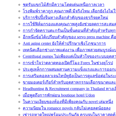
ชุดรับแขกไม้สักมีความโดดเด่นเหนือกาลเวลา
โรงพิมพ์ราคาถูก คุณภาพดี มีจริงไหม เลือกยังไงไม่
บริการชิปปิ้งจีนทางเลือกสำคัญของธุรกิจยุคใหม่
การใช้ฟิล์มกรองแสงคุณภาพสูงยังช่วยลดการสะสม
การกำจัดคราบตะกรันเป็นขั้นตอนที่สำคัญสำหรับทุก
อีกหนึ่งข้อได้เปรียบสำคัญของ servo press machine คื
Anti aging center ยังให้คำปรึกษาเชิงโภชนาการ
เทคนิคเลือกช่างภาพแต่งงาน เพื่อภาพสวยสมบูรณ์แ
Centrifugal pumps ไม่เพียงแต่เป็นหัวใจของระบบอุตส
การเข้าใจว่าตลาดทองเปิดกี่โมง Forex ในช่วงยุโรป
ประตูเหล็กการผสมผสานความแข็งแรงและการออกแบ
การเสริมคอลลาเจนไทป์ทูยังเป็นการดูแลข้อต่อในระด
ขายมอเตอร์เกียร์สำหรับอุตสาหกรรมเลือกขนาดแล
Headhunting & Recruitment company in Thailand ทาง
เมื่อพูดถึงการพักผ่อน boutique hotel Udon
ในความเงียบของห้องที่มีเพียงคุณกับ novel เล่มหนึ่ง
ความนิยมใน romance novels กลับไม่เคยลดน้อยลง
เช่ารถหาดใหญ่พร้อมประกันภัย ครบจบในราคาสุดคุ