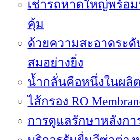
เช่ารถหาดใหญ่พร้อม
คุ้ม
ด้วยความสะอาดระดับไร
สมอย่างยิ่ง
น้ำกลั่นคือหนึ่งในผล
ไส้กรอง RO Membrane ส
การดูแลรักษาหลังการ
บริการรับยื่นวีซ่าต