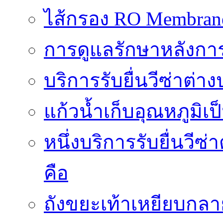
ไส้กรอง RO Membrane ส
การดูแลรักษาหลังการ
บริการรับยื่นวีซ่าต
แก้วน้ำเก็บอุณหภูมิเ
หนึ่งบริการรับยื่นวี
คือ
ถังขยะเท้าเหยียบกลาย