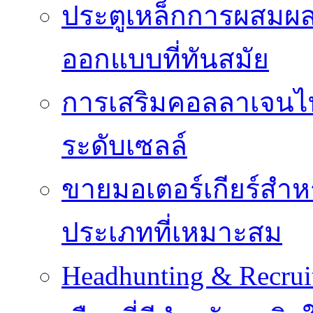
ประตูเหล็กการผสม
ออกแบบที่ทันสมัย
การเสริมคอลลาเจนไทป
ระดับเซลล์
ขายมอเตอร์เกียร์สำ
ประเภทที่เหมาะสม
Headhunting & Recrui