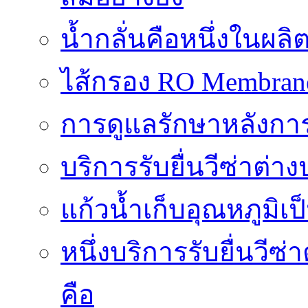
น้ำกลั่นคือหนึ่งในผล
ไส้กรอง RO Membrane ส
การดูแลรักษาหลังการ
บริการรับยื่นวีซ่าต
แก้วน้ำเก็บอุณหภูมิเ
หนึ่งบริการรับยื่นวี
คือ