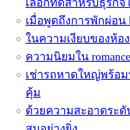
เลือกที่ดีสำหรับธุรก
เมื่อพูดถึงการพักผ่อน
ในความเงียบของห้องที่
ความนิยมใน romance 
เช่ารถหาดใหญ่พร้อม
คุ้ม
ด้วยความสะอาดระดับไร
สมอย่างยิ่ง