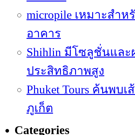
micropile เหมาะสำหร
อาคาร
Shihlin มีโซลูชั่นแล
ประสิทธิภาพสูง
Phuket Tours ค้นพบเ
ภูเก็ต
Categories