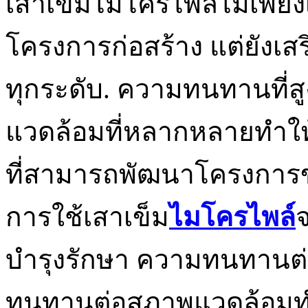
เสาเข็มไมโครไพล์ไม่เพียงเป
โครงการก่อสร้าง แต่ยังเ
ทุกระดับ. ความทนทานที่ส
แวดล้อมที่หลากหลายทำให้
ที่สามารถพัฒนาโครงการข
การใช้เสาเข็ม
ไมโครไพล์
บำรุงรักษา ความทนทาน
ทนทานต่อสภาพแวดล้อมทำ