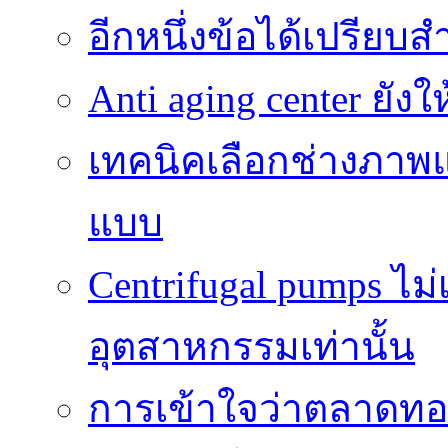
อีกหนึ่งข้อได้เปรียบส
Anti aging center ยั
เทคนิคเลือกช่างภาพแ
แบบ
Centrifugal pumps ไม
อุตสาหกรรมเท่านั้น
การเข้าใจว่าตลาดทอง