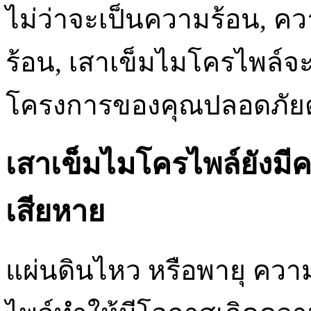
ไม่ว่าจะเป็นความร้อน, คว
ร้อน, เสาเข็มไมโครไพล์จ
โครงการของคุณปลอดภัย
เสาเข็มไมโครไพล์ยัง
เสียหาย
แผ่นดินไหว หรือพายุ คว