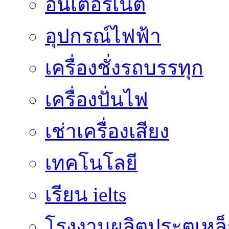
อินเตอร์เน็ต
อุปกรณ์ไฟฟ้า
เครื่องชั่งรถบรรทุก
เครื่องปั่นไฟ
เช่าเครื่องเสียง
เทคโนโลยี
เรียน ielts
โรงงานผลิตประตูเหล