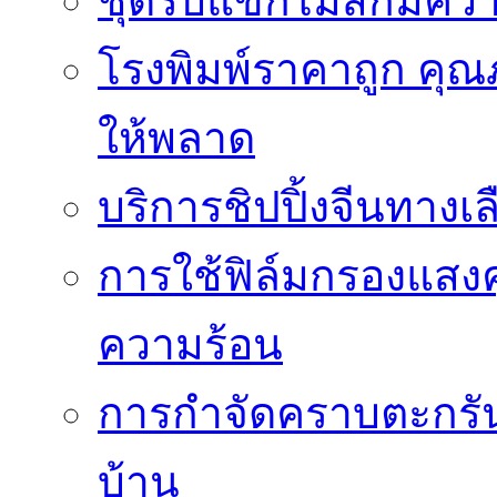
ชุดรับแขกไม้สักมีค
โรงพิมพ์ราคาถูก คุณภ
ให้พลาด
บริการชิปปิ้งจีนทางเ
การใช้ฟิล์มกรองแสง
ความร้อน
การกำจัดคราบตะกรันเ
บ้าน