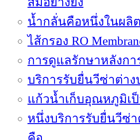
สมอย่างยิ่ง
น้ำกลั่นคือหนึ่งในผล
ไส้กรอง RO Membrane ส
การดูแลรักษาหลังการ
บริการรับยื่นวีซ่าต
แก้วน้ำเก็บอุณหภูมิเ
หนึ่งบริการรับยื่นวี
คือ