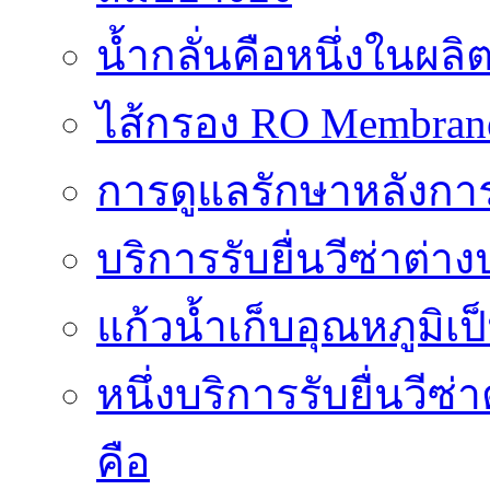
น้ำกลั่นคือหนึ่งในผล
ไส้กรอง RO Membrane ส
การดูแลรักษาหลังการ
บริการรับยื่นวีซ่าต
แก้วน้ำเก็บอุณหภูมิเ
หนึ่งบริการรับยื่นวี
คือ