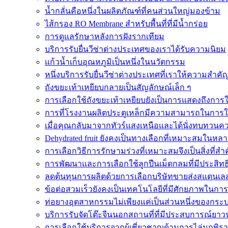
น้ำกลั่นคือหนึ่งในผลิตภัณฑ์ที่คนส่วนใหญ่มองข้าม
ไส้กรอง RO Membrane สำหรับพื้นที่ที่มีน้ำกร่อย
การดูแลรักษาหลังการฝังรากเทียม
บริการรับยื่นวีซ่าต่างประเทศของเราได้รับความนิยม
แก้วน้ำเก็บอุณหภูมิเป็นหนึ่งในนวัตกรรม
หนึ่งบริการรับยื่นวีซ่าต่างประเทศที่เราให้ความสำคั
ถังขยะเท้าเหยียบกลายเป็นสัญลักษณ์เล็ก ๆ
การเลือกใช้ถังขยะเท้าเหยียบยังเป็นการแสดงถึงการใ
การที่โรงงานผลิตประตูเหล็กมีความสามารถในการ
เมื่อคุณกลับมาจากทัวร์แสงเหนือและได้นั่งทบทวน
Dehydrated fruit ยังคงเป็นทางเลือกที่เหมาะสมใน
การเลือกวิธีการรักษามร่วงที่เหมาะสมจึงเป็นสิ่งที่สำ
การพัฒนาและการเลือกใช้ลูกปืนเม็ดกลมที่มีประสิท
ลดต้นทุนการผลิตด้วยการเลือกบริษัทขายส่งสแตนเลสที่
ข้อต่อสวมเร็วยังคงเป็นเทคโนโลยีที่มีศักยภาพในกา
ท่อยางอุตสาหกรรมไม่เพียงแค่เป็นส่วนหนึ่งของกระบ
บริการรับจัดโต๊ะจีนนอกสถานที่ที่มีประสบการณ์ยา
การเลือกใช้บริการจากผู้เชี่ยวชาญด้านการไล่นกพิร