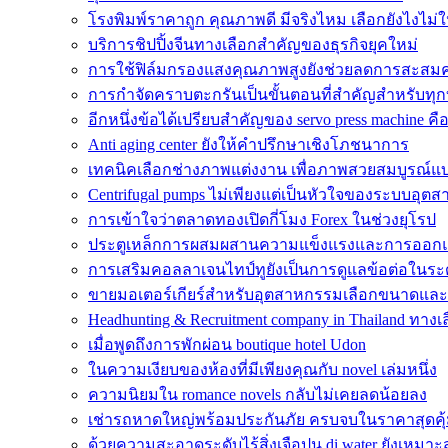
โรงพิมพ์ราคาถูก คุณภาพดี มีจริงไหม เลือกยังไงไม่
บริการชิปปิ้งจีนทางเลือกสำคัญของธุรกิจยุคใหม่
การใช้ฟิล์มกรองแสงคุณภาพสูงยังช่วยลดการสะสม
การกำจัดคราบตะกรันเป็นขั้นตอนที่สำคัญสำหรับทุก
อีกหนึ่งข้อได้เปรียบสำคัญของ servo press machine คื
Anti aging center ยังให้คำปรึกษาเชิงโภชนาการ
เทคนิคเลือกช่างภาพแต่งงาน เพื่อภาพสวยสมบูรณ์แ
Centrifugal pumps ไม่เพียงแต่เป็นหัวใจของระบบอุตส
การเข้าใจว่าตลาดทองเปิดกี่โมง Forex ในช่วงยุโรป
ประตูเหล็กการผสมผสานความแข็งแรงและการออกแบ
การเสริมคอลลาเจนไทป์ทูยังเป็นการดูแลข้อต่อในระด
ขายมอเตอร์เกียร์สำหรับอุตสาหกรรมเลือกขนาดแล
Headhunting & Recruitment company in Thailand ทาง
เมื่อพูดถึงการพักผ่อน boutique hotel Udon
ในความเงียบของห้องที่มีเพียงคุณกับ novel เล่มหนึ่ง
ความนิยมใน romance novels กลับไม่เคยลดน้อยลง
เช่ารถหาดใหญ่พร้อมประกันภัย ครบจบในราคาสุดคุ
ด้วยความสะอาดระดับไร้สิ่งเจือปน di water ยังเหมาะส