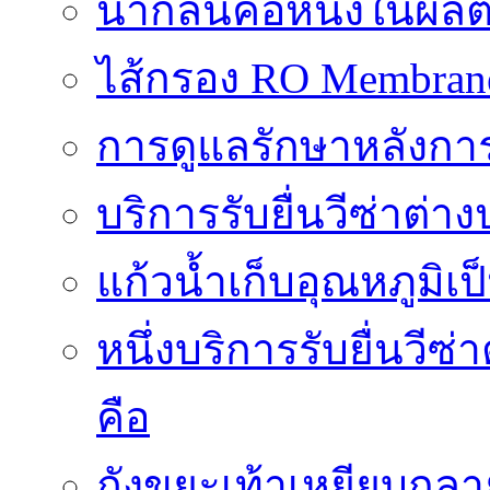
น้ำกลั่นคือหนึ่งในผล
ไส้กรอง RO Membrane ส
การดูแลรักษาหลังการ
บริการรับยื่นวีซ่าต
แก้วน้ำเก็บอุณหภูมิเ
หนึ่งบริการรับยื่นวี
คือ
ถังขยะเท้าเหยียบกลาย