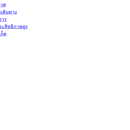
กาศ
เดินทาง
คาร
ประสิทธิภาพสูง
ก็ต