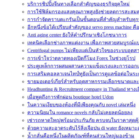
บริการชิปปิ้งจีนทางเลือกสำคัญของธุรกิจยุคใหม่
การใช้ฟิล์มกรองแสงคุณภาพสูงยังช่วยลดการสะสม
การกำจัดคราบตะกรันเป็นขั้นตอนที่สำคัญสำหรับทุก
อีกหนึ่งข้อได้เปรียบสำคัญของ servo press machine คื
Anti aging center ยังให้คำปรึกษาเชิงโภชนาการ
เทคนิคเลือกช่างภาพแต่งงาน เพื่อภาพสวยสมบูรณ์แ
Centrifugal pumps ไม่เพียงแต่เป็นหัวใจของระบบอุตส
การเข้าใจว่าตลาดทองเปิดกี่โมง Forex ในช่วงยุโรป
ประตูเหล็กการผสมผสานความแข็งแรงและการออกแบ
การเสริมคอลลาเจนไทป์ทูยังเป็นการดูแลข้อต่อในระด
ขายมอเตอร์เกียร์สำหรับอุตสาหกรรมเลือกขนาดแล
Headhunting & Recruitment company in Thailand ทาง
เมื่อพูดถึงการพักผ่อน boutique hotel Udon
ในความเงียบของห้องที่มีเพียงคุณกับ novel เล่มหนึ่ง
ความนิยมใน romance novels กลับไม่เคยลดน้อยลง
เช่ารถหาดใหญ่พร้อมประกันภัย ครบจบในราคาสุดคุ
ด้วยความสะอาดระดับไร้สิ่งเจือปน di water ยังเหมาะส
น้ำกลั่นคือหนึ่งในผลิตภัณฑ์ที่คนส่วนใหญ่มองข้าม