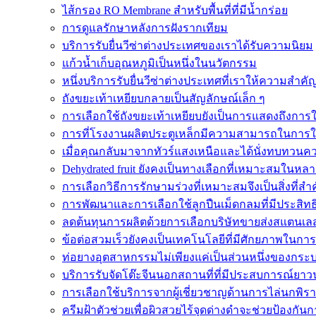
ไส้กรอง RO Membrane สำหรับพื้นที่ที่มีน้ำกร่อย
การดูแลรักษาหลังการฝังรากเทียม
บริการรับยื่นวีซ่าต่างประเทศของเราได้รับความนิยม
แก้วน้ำเก็บอุณหภูมิเป็นหนึ่งในนวัตกรรม
หนึ่งบริการรับยื่นวีซ่าต่างประเทศที่เราให้ความสำคั
ถังขยะเท้าเหยียบกลายเป็นสัญลักษณ์เล็ก ๆ
การเลือกใช้ถังขยะเท้าเหยียบยังเป็นการแสดงถึงการใ
การที่โรงงานผลิตประตูเหล็กมีความสามารถในการ
เมื่อคุณกลับมาจากทัวร์แสงเหนือและได้นั่งทบทวน
Dehydrated fruit ยังคงเป็นทางเลือกที่เหมาะสมใน
การเลือกวิธีการรักษามร่วงที่เหมาะสมจึงเป็นสิ่งที่สำ
การพัฒนาและการเลือกใช้ลูกปืนเม็ดกลมที่มีประสิท
ลดต้นทุนการผลิตด้วยการเลือกบริษัทขายส่งสแตนเลสที่
ข้อต่อสวมเร็วยังคงเป็นเทคโนโลยีที่มีศักยภาพในกา
ท่อยางอุตสาหกรรมไม่เพียงแค่เป็นส่วนหนึ่งของกระบ
บริการรับจัดโต๊ะจีนนอกสถานที่ที่มีประสบการณ์ยา
การเลือกใช้บริการจากผู้เชี่ยวชาญด้านการไล่นกพิร
ครีมฝ้าตัวช่วยเพื่อผิวสวยไร้จุดด่างดำจะช่วยป้องกันก