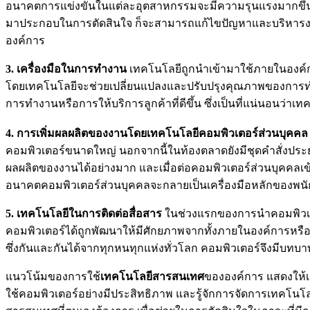
อนาคตการแข่งขันในแต่ละอุตสาหกรรมจะมีความรุนแรงมากขึ้น ก
มาประกอบในการตัดสินใจ ก็จะสามารถแก้ไขปัญหาและบริหารงานไ
องค์การ
3. เครื่องมือในการทำงาน
เทคโนโลยีถูกนำเข้ามาใช้ภายในองค์ก
โดยเทคโนโลยีจะช่วยเปลี่ยนแปลงและปรับปรุงคุณภาพของการทำงานใ
การทำงานหรือการให้บริการลูกค้าที่ดีขึ้น ซึ่งเป็นที่แน่นอ
4. การเพิ่มผลผลิตของงานโดยเทคโนโลยีคอมพิวเตอร์ส่วนบุคคล
คอมพิวเตอร์ขนาดใหญ่ นอกจากนี้ในท้องตลาดยังมีชุดคำสั่งประยุ
ผลผลิตของงานได้อย่างมาก และเมื่อต่อคอมพิวเตอร์ส่วนบุคคลเข
อนาคตคอมพิวเตอร์ส่วนบุคคลจะกลายเป็นเครื่องมือหลักของพนั
5. เทคโนโลยีในการติดต่อสื่อสาร
ในช่วงแรกของการนำคอมพิวเตอร์
คอมพิวเตอร์ได้ถูกพัฒนาให้มีศักยภาพจากทั้งภายในองค์การหรือภา
ซึ่งกันและกันได้จากทุกหนทุกแห่งทั่วโลก คอมพิวเตอร์จึงมีบทบ
แนวโน้มของการใช้
เทคโนโลยีสารสนเทศ
ขององค์การ แสดงให้เร
ใช้คอมพิวเตอร์อย่างมีประสิทธิภาพ และรู้จักการจัดการเทคโน