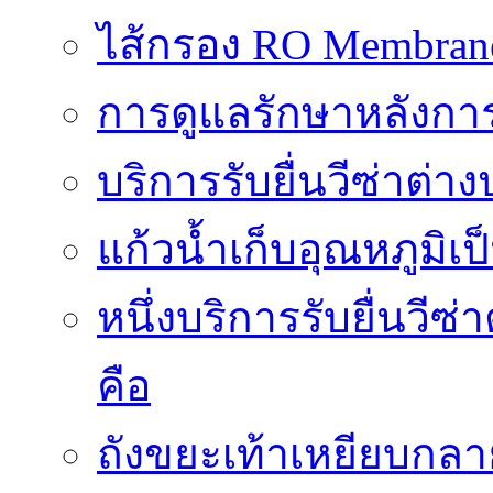
ไส้กรอง RO Membrane ส
การดูแลรักษาหลังการ
บริการรับยื่นวีซ่าต
แก้วน้ำเก็บอุณหภูมิเ
หนึ่งบริการรับยื่นวี
คือ
ถังขยะเท้าเหยียบกลาย