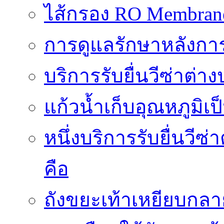
ไส้กรอง RO Membrane ส
การดูแลรักษาหลังการ
บริการรับยื่นวีซ่าต
แก้วน้ำเก็บอุณหภูมิเ
หนึ่งบริการรับยื่นวี
คือ
ถังขยะเท้าเหยียบกลาย