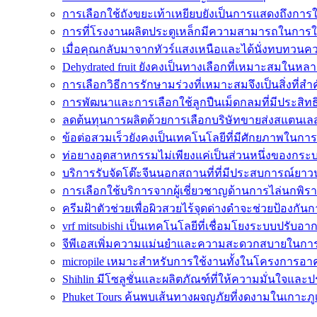
การเลือกใช้ถังขยะเท้าเหยียบยังเป็นการแสดงถึงการใ
การที่โรงงานผลิตประตูเหล็กมีความสามารถในการ
เมื่อคุณกลับมาจากทัวร์แสงเหนือและได้นั่งทบทวน
Dehydrated fruit ยังคงเป็นทางเลือกที่เหมาะสมใน
การเลือกวิธีการรักษามร่วงที่เหมาะสมจึงเป็นสิ่งที่สำ
การพัฒนาและการเลือกใช้ลูกปืนเม็ดกลมที่มีประสิท
ลดต้นทุนการผลิตด้วยการเลือกบริษัทขายส่งสแตนเลสที่
ข้อต่อสวมเร็วยังคงเป็นเทคโนโลยีที่มีศักยภาพในกา
ท่อยางอุตสาหกรรมไม่เพียงแค่เป็นส่วนหนึ่งของกระบ
บริการรับจัดโต๊ะจีนนอกสถานที่ที่มีประสบการณ์ยา
การเลือกใช้บริการจากผู้เชี่ยวชาญด้านการไล่นกพิร
ครีมฝ้าตัวช่วยเพื่อผิวสวยไร้จุดด่างดำจะช่วยป้องกันก
vrf mitsubishi เป็นเทคโนโลยีที่เชื่อมโยงระบบปรับอา
จีพีเอสเพิ่มความแม่นยำและความสะดวกสบายในการ
micropile เหมาะสำหรับการใช้งานทั้งในโครงการอา
Shihlin มีโซลูชั่นและผลิตภัณฑ์ที่ให้ความมั่นใจและ
Phuket Tours ค้นพบเส้นทางผจญภัยที่งดงามในเกาะภูเ