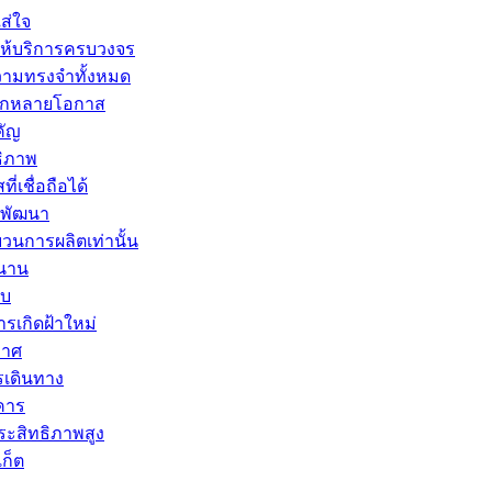
ส่ใจ
ให้บริการครบวงจร
ความทรงจำทั้งหมด
หลากหลายโอกาส
คัญ
ธิภาพ
เชื่อถือได้
รพัฒนา
วนการผลิตเท่านั้น
วนาน
าบ
ารเกิดฝ้าใหม่
กาศ
เดินทาง
คาร
ประสิทธิภาพสูง
ก็ต