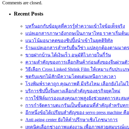
Comments are closed.
Recent Posts
บุหรี่นอกกับข้อมูลที่ควรรู้ทำความเข้าใจข้อเท็จจริง
แปลเอกสารภาษาอังกฤษเป็นภาษาไทย ราคาเริ่มต้นเ
แนวโน้มอนาคตของชิปปิ้งนำเข้าในยุคดิจิทัล
ร้านแปลเอกสารสำหรับยื่นวีซ่า แปลถูกต้องตามมา
ขายฝากบ้าน ได้เงินเร็ว อนุมัติไวภายในกี่วัน
ความสำคัญของการเลือกสินค้าก่อนสั่งของจีนผ่านต
วิธีเลือก Cross Linked Shrink Film ให้เหมาะกับประเภ
ชุดรับแขกไม้สักมีความโดดเด่นเหนือกาลเวลา
โรงพิมพ์ราคาถูก คุณภาพดี มีจริงไหม เลือกยังไงไม่
บริการชิปปิ้งจีนทางเลือกสำคัญของธุรกิจยุคใหม่
การใช้ฟิล์มกรองแสงคุณภาพสูงยังช่วยลดการสะสม
การกำจัดคราบตะกรันเป็นขั้นตอนที่สำคัญสำหรับทุก
อีกหนึ่งข้อได้เปรียบสำคัญของ servo press machine คื
Anti aging center ยังให้คำปรึกษาเชิงโภชนาการ
เทคนิคเลือกช่างภาพแต่งงาน เพื่อภาพสวยสมบูรณ์แ