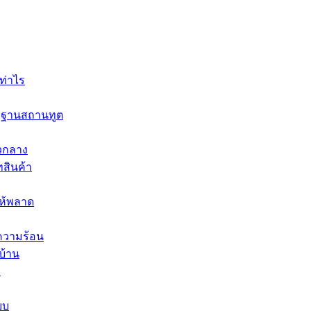
ท่าไร
ตรฐานสถานทูต
ัวกลาง
ทสินค้า
ให้พลาด
ความร้อน
บ้าน
อ
บบ