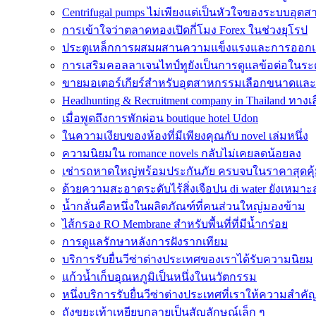
Centrifugal pumps ไม่เพียงแต่เป็นหัวใจของระบบอุตส
การเข้าใจว่าตลาดทองเปิดกี่โมง Forex ในช่วงยุโรป
ประตูเหล็กการผสมผสานความแข็งแรงและการออกแบ
การเสริมคอลลาเจนไทป์ทูยังเป็นการดูแลข้อต่อในระด
ขายมอเตอร์เกียร์สำหรับอุตสาหกรรมเลือกขนาดแล
Headhunting & Recruitment company in Thailand ทาง
เมื่อพูดถึงการพักผ่อน boutique hotel Udon
ในความเงียบของห้องที่มีเพียงคุณกับ novel เล่มหนึ่ง
ความนิยมใน romance novels กลับไม่เคยลดน้อยลง
เช่ารถหาดใหญ่พร้อมประกันภัย ครบจบในราคาสุดคุ
ด้วยความสะอาดระดับไร้สิ่งเจือปน di water ยังเหมาะส
น้ำกลั่นคือหนึ่งในผลิตภัณฑ์ที่คนส่วนใหญ่มองข้าม
ไส้กรอง RO Membrane สำหรับพื้นที่ที่มีน้ำกร่อย
การดูแลรักษาหลังการฝังรากเทียม
บริการรับยื่นวีซ่าต่างประเทศของเราได้รับความนิยม
แก้วน้ำเก็บอุณหภูมิเป็นหนึ่งในนวัตกรรม
หนึ่งบริการรับยื่นวีซ่าต่างประเทศที่เราให้ความสำคั
ถังขยะเท้าเหยียบกลายเป็นสัญลักษณ์เล็ก ๆ