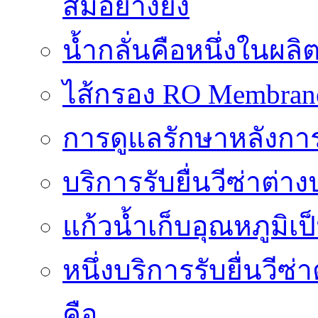
สมอย่างยิ่ง
น้ำกลั่นคือหนึ่งในผล
ไส้กรอง RO Membrane ส
การดูแลรักษาหลังการ
บริการรับยื่นวีซ่าต
แก้วน้ำเก็บอุณหภูมิเ
หนึ่งบริการรับยื่นวี
คือ