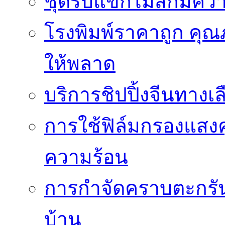
ชุดรับแขกไม้สักมีค
โรงพิมพ์ราคาถูก คุณภ
ให้พลาด
บริการชิปปิ้งจีนทางเ
การใช้ฟิล์มกรองแสง
ความร้อน
การกำจัดคราบตะกรันเ
บ้าน